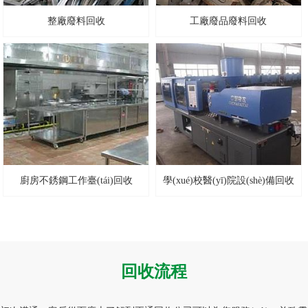
整廠廢料回收
工廠廢品廢料回收
廚房不銹鋼工作臺(tái)回收
學(xué)校醫(yī)院設(shè)備回收
回收流程