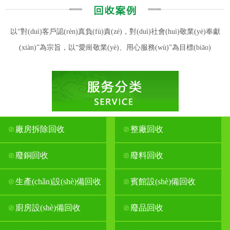
以“對(duì)客戶認(rèn)真負(fù)責(zé)，對(duì)社會(huì)敬業(yè)奉獻
(xiàn)”為宗旨，以“愛崗敬業(yè)、用心服務(wù)”為目標(biāo)
廠房拆除回收
整廠回收
廢銅回收
廢料回收
生產(chǎn)設(shè)備回收
賓館設(shè)備回收
廚房設(shè)備回收
廢品回收