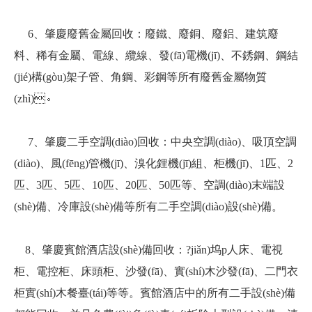
6、肇慶
廢舊金屬回收
：廢鐵、廢銅、廢鋁、建筑廢
料、稀有金屬、電線、纜線、發(fā)電機(jī)、不銹鋼、鋼結
(jié)構(gòu)架子管、角鋼、彩鋼等所有廢舊金屬物質
(zhì)。
7、肇慶二手
空調(diào)回收
：中央空調(diào)、吸頂空調
(diào)、風(fēng)管機(jī)、溴化鋰機(jī)組、柜機(jī)、1匹、2
匹、3匹、5匹、10匹、20匹、50匹等、空調(diào)末端設
(shè)備、冷庫設(shè)備等所有二手空調(diào)設(shè)備。
8、肇慶賓館
酒店設(shè)備回收
：?jiǎn)坞p人床、電視
柜、電控柜、床頭柜、沙發(fā)、實(shí)木沙發(fā)、二門衣
柜實(shí)木餐臺(tái)等等。賓館酒店中的所有二手設(shè)備