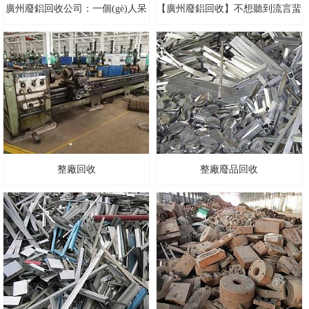
廣州廢鋁回收公司：一個(gè)人呆
【廣州廢鋁回收】不想聽到流言蜚
著舒服
語
整廠回收
整廠廢品回收